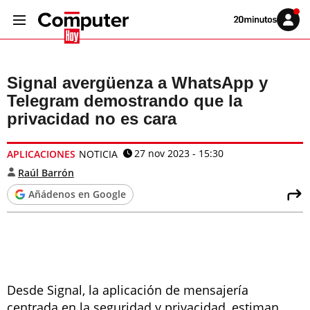
Volver
Iniciar
a
sesión
20MINUTOS.ES
Signal avergüenza a WhatsApp y
Telegram demostrando que la
privacidad no es cara
27 nov 2023 - 15:30
APLICACIONES
NOTICIA
Raúl Barrón
Añádenos en Google
Desde Signal, la aplicación de mensajería
centrada en la seguridad y privacidad, estiman