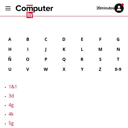
Volver
Iniciar
a
sesión
20MINUTOS.ES
A
B
C
D
E
F
G
H
I
J
K
L
M
N
Ñ
O
P
Q
R
S
T
U
V
W
X
Y
Z
0-9
1&1
3d
4g
4k
5g