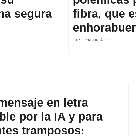
ma segura
fibra, que 
enhorabue
CAROLINA GONZÁLEZ
mensaje en letra
le por la IA y para
ntes tramposos: