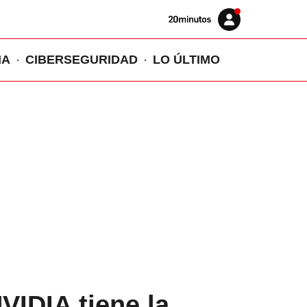
Volver
Iniciar
a
sesión
20MINUTOS.ES
IA
CIBERSEGURIDAD
LO ÚLTIMO
VIDIA tiene la