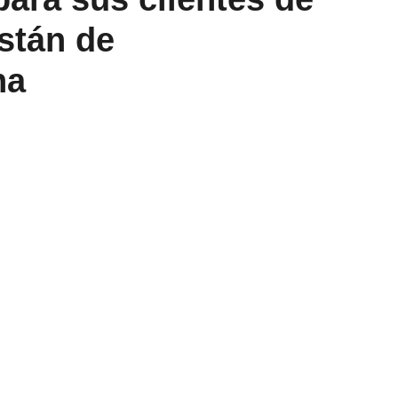
están de
na