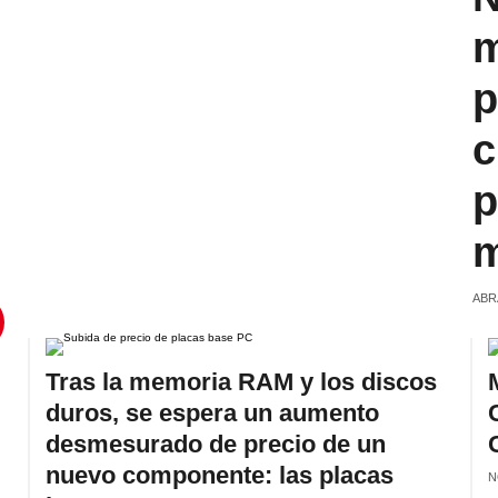
m
p
c
p
m
ABR
Tras la memoria RAM y los discos
duros, se espera un aumento
desmesurado de precio de un
nuevo componente: las placas
N