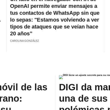
OpenAI permite enviar mensajes a
tus contactos de WhatsApp sin que
A
lo sepas: "Estamos volviendo a ver
tipos de ataques que se veían hace
20 años”
CAROLINA GONZÁLEZ
óvil de las
DIGI da mar
erano:
una de sus
 su
polémicas p