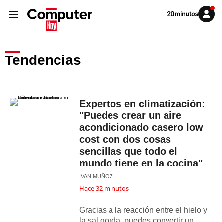
Volver
Iniciar
a
sesión
20MINUTOS.ES
Tendencias
Expertos en climatización:
"Puedes crear un aire
acondicionado casero low
cost con dos cosas
sencillas que todo el
mundo tiene en la cocina"
IVAN MUÑOZ
Hace 32 minutos
Gracias a la reacción entre el hielo y
la sal gorda, puedes convertir un