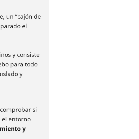
e, un “cajón de
eparado el
iños y consiste
ebo para todo
aislado y
 comprobar si
, el entorno
amiento y