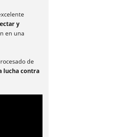
excelente
ectar y
an en una
 procesado de
la lucha contra