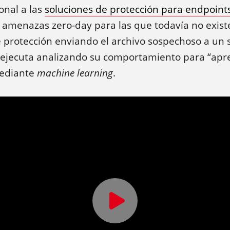
onal a las
soluciones de protección para endpoint
s amenazas zero-day para las que todavía no exist
 protección enviando el archivo sospechoso a un 
ejecuta analizando su comportamiento para “apr
mediante
machine learning
.