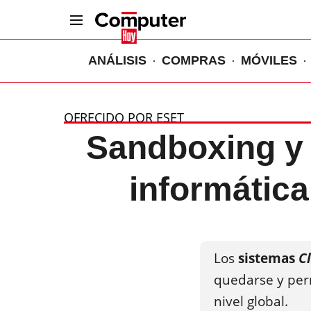
ANÁLISIS
COMPRAS
MÓVILES
OFRECIDO POR ESET
Sandboxing y B
informática
Los
sistemas
C
quedarse y per
nivel global.