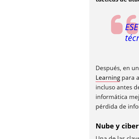
ESE
téc
Después, en un 
Learning
para a
incluso antes d
informática mej
pérdida de inf
Nube y cibe
Una de las clav