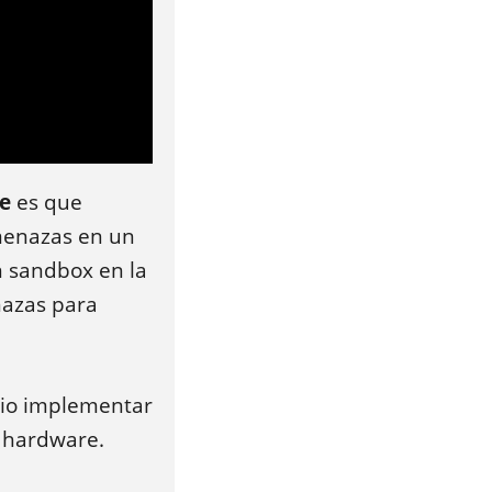
be
es que
amenazas en un
n sandbox en la
nazas para
ario implementar
s hardware.