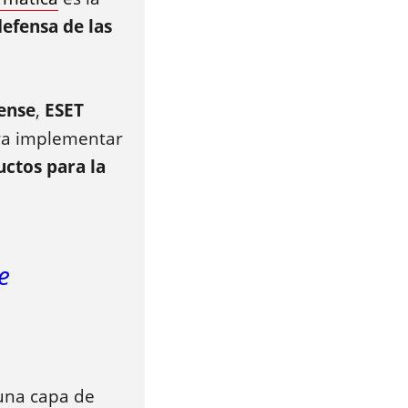
defensa de las
ense
,
ESET
gra implementar
ctos para la
e
 una capa de