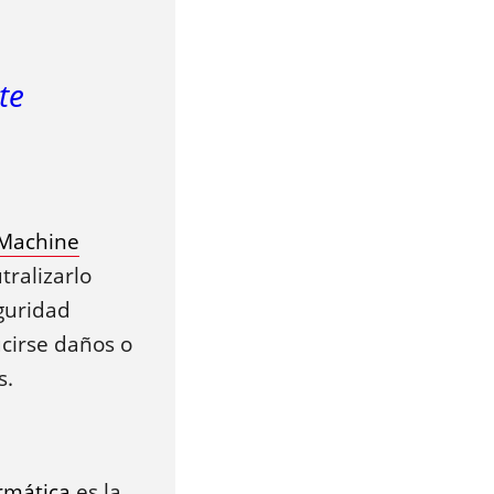
te
 Machine
ralizarlo
eguridad
ucirse daños o
s.
rmática
es la