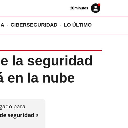
Volver
Iniciar
a
sesión
20MINUTOS.ES
IA
CIBERSEGURIDAD
LO ÚLTIMO
de la seguridad
á en la nube
egado para
 de seguridad
a