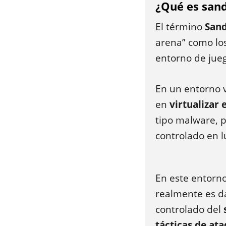
¿Qué es san
El término
San
arena” como los
entorno de jueg
En un entorno v
en
virtualizar
tipo malware, p
controlado en l
En este entorno
realmente es da
controlado del
tácticas de at