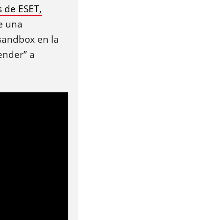
s de ESET,
e una
sandbox en la
ender” a