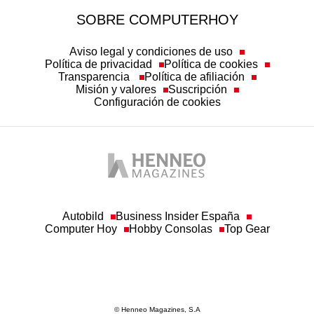
Aviso legal y condiciones de uso
Política de privacidad
Política de cookies
Transparencia
Política de afiliación
Misión y valores
Suscripción
Configuración de cookies
Autobild
Business Insider España
Computer Hoy
Hobby Consolas
Top Gear
© Henneo Magazines, S.A
Queda prohibida toda reproducción sin permiso escrito de la empresa a los efectos
del artículo 32.1, párrafo segundo, de la Ley de Propiedad Intelectual. Asimismo, a
los efectos establecidos en el artículo 33.1 de Ley de Propiedad Intelectual, la
empresa hace constar la correspondiente reserva de derechos, por sí y por medio de
sus redactores o autores.