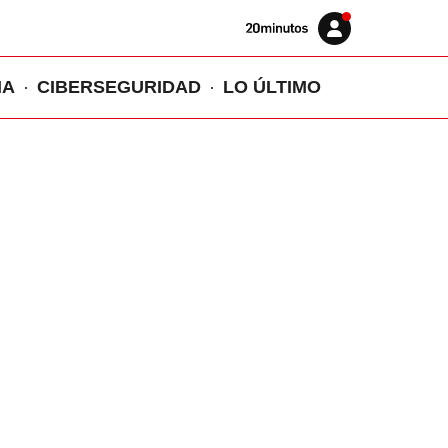
Volver
Iniciar
a
sesión
20MINUTOS.ES
IA
CIBERSEGURIDAD
LO ÚLTIMO