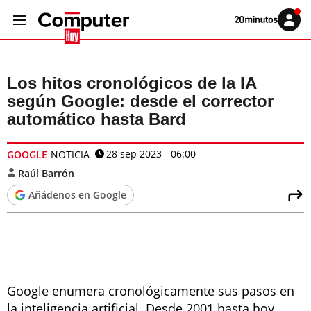
Volver
Iniciar
a
sesión
20MINUTOS.ES
Los hitos cronológicos de la IA
según Google: desde el corrector
automático hasta Bard
28 sep 2023 - 06:00
GOOGLE
NOTICIA
Raúl Barrón
Añádenos en Google
Google enumera cronológicamente sus pasos en
la inteligencia artificial. Desde 2001 hasta hoy,