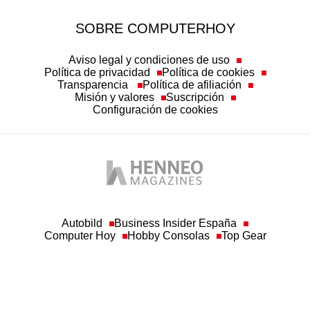
Aviso legal y condiciones de uso
Política de privacidad
Política de cookies
Transparencia
Política de afiliación
Misión y valores
Suscripción
Configuración de cookies
Autobild
Business Insider España
Computer Hoy
Hobby Consolas
Top Gear
© Henneo Magazines, S.A
Queda prohibida toda reproducción sin permiso escrito de la empresa a los efectos
del artículo 32.1, párrafo segundo, de la Ley de Propiedad Intelectual. Asimismo, a
los efectos establecidos en el artículo 33.1 de Ley de Propiedad Intelectual, la