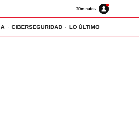
Volver
Iniciar
a
sesión
20MINUTOS.ES
IA
CIBERSEGURIDAD
LO ÚLTIMO