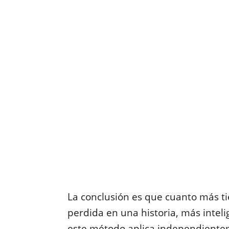
La conclusión es que cuanto más t
perdida en una historia, más intel
este método aplica independientem