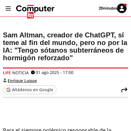
Volver
Iniciar
a
sesión
20MINUTOS.ES
Sam Altman, creador de ChatGPT, sí
teme al fin del mundo, pero no por la
IA: "Tengo sótanos subterráneos de
hormigón reforzado"
01 ago 2025 - 17:00
LIFE
NOTICIA
Enrique Luque
Añádenos en Google
Para el siempre polémico responsable de la