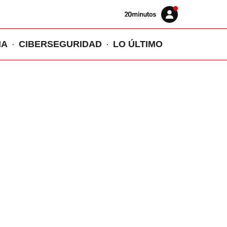
Volver
Iniciar
a
sesión
20MINUTOS.ES
IA
CIBERSEGURIDAD
LO ÚLTIMO