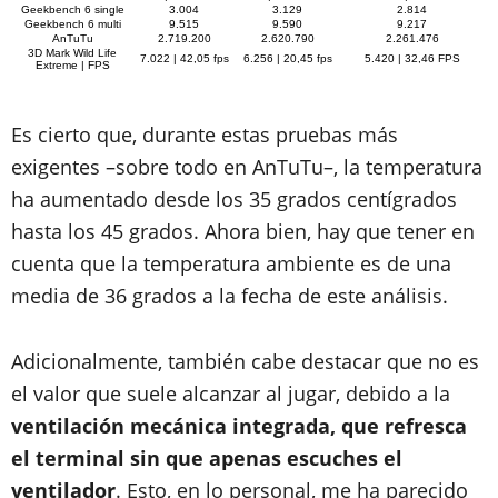
Geekbench 6 single
3.004
3.129
2.814
Geekbench 6 multi
9.515
9.590
9.217
AnTuTu
2.719.200
2.620.790
2.261.476
3D Mark Wild Life
7.022 | 42,05 fps
6.256 | 20,45 fps
5.420 | 32,46 FPS
Extreme | FPS
Es cierto que, durante estas pruebas más
exigentes –sobre todo en AnTuTu–, la temperatura
ha aumentado desde los 35 grados centígrados
hasta los 45 grados. Ahora bien, hay que tener en
cuenta que la temperatura ambiente es de una
media de 36 grados a la fecha de este análisis.
Adicionalmente, también cabe destacar que no es
el valor que suele alcanzar al jugar, debido a la
ventilación mecánica integrada, que refresca
el terminal sin que apenas escuches el
ventilador
. Esto, en lo personal, me ha parecido