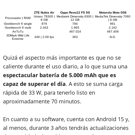
ZTE Nubia Air
Oppo Reno12 FS 5G
Motorola Moto G56
Unisoc T8300 |
Mediatek Dimensity 6300 |
MediaTek Dimensity 7060
Procesador | RAM
8 GB
12 GB
| 8 GB
Geekbench 6 single
879
784
961
Geekbench 6 multi
2.043
1.965
2.162
AnTuTu
467.024
467.406
3DMark Wild Life
349 | 2,09 fps
363
N.D.
Extreme
Quizá el aspecto más importante es que no se
caliente durante el uso diario, a lo que suma una
espectacular batería de 5.000 mAh que es
capaz de superar el día
. A esto se suma carga
rápida de 33 W, para tenerlo listo en
aproximadamente 70 minutos.
En cuanto a su software, cuenta con Android 15 y,
al menos, durante 3 años tendrás actualizaciones