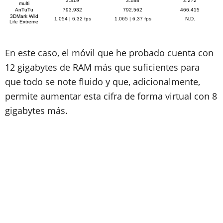
3.319
3.288
2.272
multi
AnTuTu
793.932
792.562
466.415
3DMark Wild
1.054 | 6,32 fps
1.065 | 6,37 fps
N.D.
Life Extreme
En este caso, el móvil que he probado cuenta con
12 gigabytes de RAM más que suficientes para
que todo se note fluido y que, adicionalmente,
permite aumentar esta cifra de forma virtual con 8
gigabytes más.