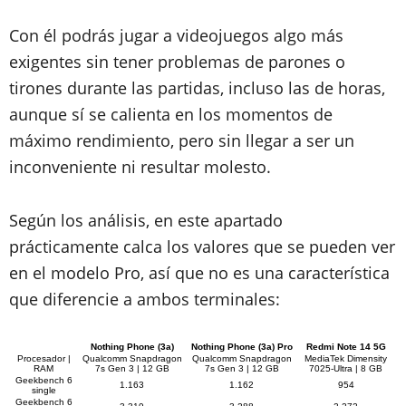
Con él podrás jugar a videojuegos algo más
exigentes sin tener problemas de parones o
tirones durante las partidas, incluso las de horas,
aunque sí se calienta en los momentos de
máximo rendimiento, pero sin llegar a ser un
inconveniente ni resultar molesto.
Según los análisis, en este apartado
prácticamente calca los valores que se pueden ver
en el modelo Pro, así que no es una característica
que diferencie a ambos terminales:
Nothing Phone (3a)
Nothing Phone (3a) Pro
Redmi Note 14 5G
Procesador |
Qualcomm Snapdragon
Qualcomm Snapdragon
MediaTek Dimensity
RAM
7s Gen 3 | 12 GB
7s Gen 3 | 12 GB
7025-Ultra | 8 GB
Geekbench 6
1.163
1.162
954
single
Geekbench 6