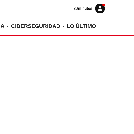
Volver
Iniciar
a
sesión
20MINUTOS.ES
IA
CIBERSEGURIDAD
LO ÚLTIMO