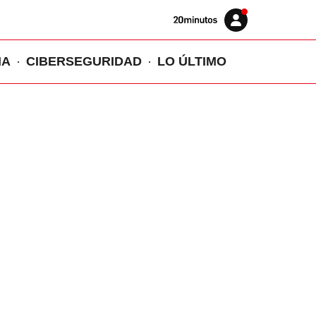
Volver
Iniciar
a
sesión
20MINUTOS.ES
IA
CIBERSEGURIDAD
LO ÚLTIMO