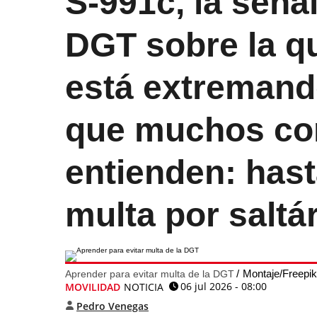
S-991c, la señal
DGT sobre la qu
está extremando
que muchos co
entienden: hast
multa por saltá
Montaje/Freepik
Aprender para evitar multa de la DGT
06 jul 2026 - 08:00
MOVILIDAD
NOTICIA
Pedro Venegas