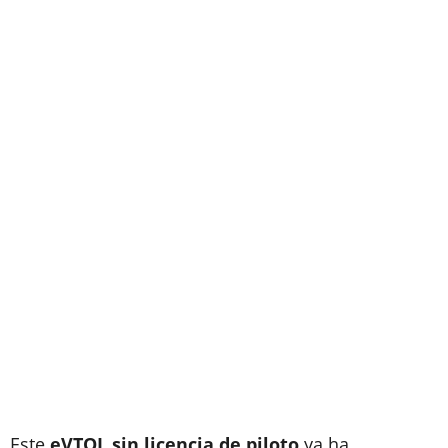
Este
eVTOL sin licencia de piloto
ya ha