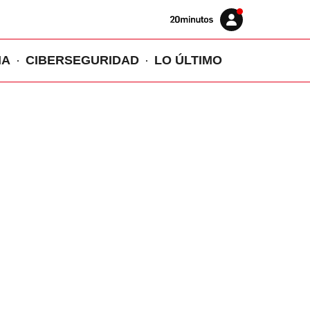
Volver
Iniciar
a
sesión
20MINUTOS.ES
IA
CIBERSEGURIDAD
LO ÚLTIMO