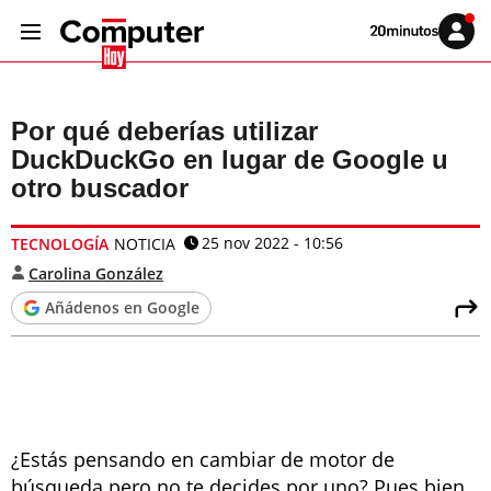
Volver
Iniciar
a
sesión
20MINUTOS.ES
Por qué deberías utilizar
DuckDuckGo en lugar de Google u
otro buscador
25 nov 2022 - 10:56
TECNOLOGÍA
NOTICIA
Carolina González
Añádenos en Google
¿Estás pensando en cambiar de motor de
búsqueda pero no te decides por uno? Pues bien,