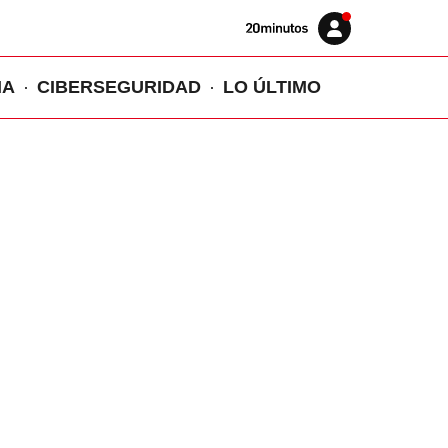
Volver
Iniciar
a
sesión
20MINUTOS.ES
IA
CIBERSEGURIDAD
LO ÚLTIMO