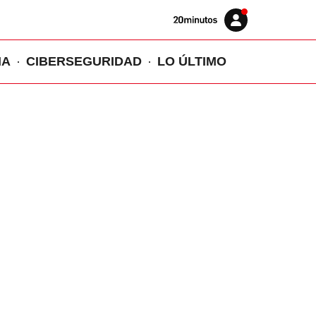
Volver
Iniciar
a
sesión
20MINUTOS.ES
IA
CIBERSEGURIDAD
LO ÚLTIMO