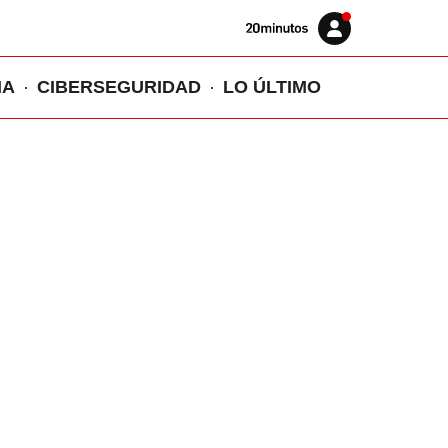
Volver
Iniciar
a
sesión
20MINUTOS.ES
IA
CIBERSEGURIDAD
LO ÚLTIMO