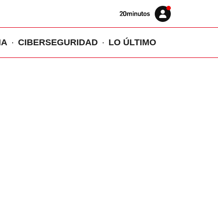
Volver
Iniciar
a
sesión
20MINUTOS.ES
IA
CIBERSEGURIDAD
LO ÚLTIMO