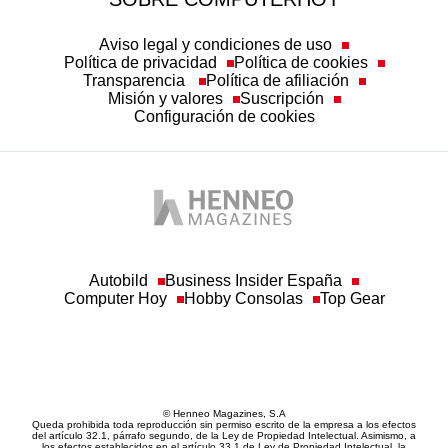
Aviso legal y condiciones de uso
Política de privacidad
Política de cookies
Transparencia
Política de afiliación
Misión y valores
Suscripción
Configuración de cookies
Autobild
Business Insider España
Computer Hoy
Hobby Consolas
Top Gear
© Henneo Magazines, S.A
Queda prohibida toda reproducción sin permiso escrito de la empresa a los efectos
del artículo 32.1, párrafo segundo, de la Ley de Propiedad Intelectual. Asimismo, a
los efectos establecidos en el artículo 33.1 de Ley de Propiedad Intelectual, la
empresa hace constar la correspondiente reserva de derechos, por sí y por medio de