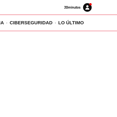
Volver
Iniciar
a
sesión
20MINUTOS.ES
IA
CIBERSEGURIDAD
LO ÚLTIMO