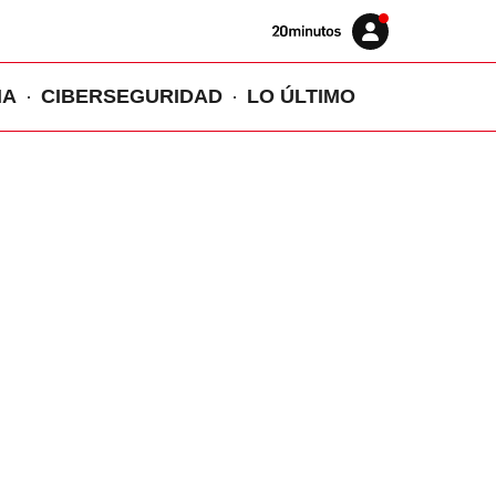
Volver
Iniciar
a
sesión
20MINUTOS.ES
IA
CIBERSEGURIDAD
LO ÚLTIMO