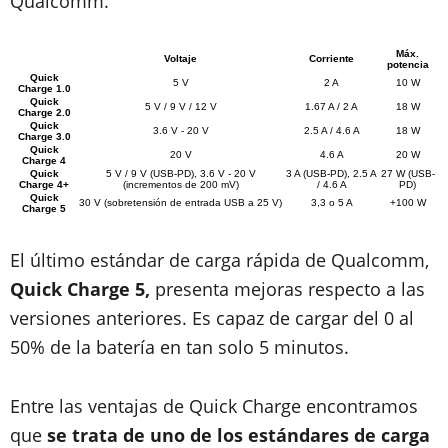
Qualcomm.
Máx.
Voltaje
Corriente
potencia
Quick
5 V
2 A
10 W
Charge 1.0
Quick
5 V / 9 V / 12 V
1.67 A / 2 A
18 W
Charge 2.0
Quick
3.6 V - 20 V
2.5 A / 4.6 A
18 W
Charge 3.0
Quick
20 V
4.6 A
20 W
Charge 4
Quick
5 V / 9 V (USB-PD), 3.6 V - 20 V
3 A (USB-PD), 2.5 A
27 W (USB-
Charge 4+
(incrementos de 200 mV)
/ 4.6 A
PD)
Quick
30 V (sobretensión de entrada USB a 25 V)
3,3 o 5 A
+100 W
Charge 5
El último estándar de carga rápida de Qualcomm,
Quick Charge 5,
presenta mejoras respecto a las
versiones anteriores. Es capaz de cargar del 0 al
50% de la batería en tan solo 5 minutos.
Entre las ventajas de Quick Charge encontramos
que
se trata de uno de los estándares de carga