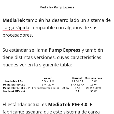
MediaTek Pump Express
MediaTek
también ha desarrollado un sistema de
carga rápida
compatible con algunos de sus
procesadores.
Su estándar se llama
Pump Express
y también
tiene distintas versiones, cuyas características
puedes ver en la siguiente tabla:
Voltaje
Corriente
Máx. potencia
MediaTek PE+
5 V - 12 V
3 A / 4.5 A
10 W
MediaTek PE+ 2.0
5 V - 20 V
3 A / 4.5 A+
15 W
MediaTek PE+ 3.0
3 V - 6 V (incrementos de 10 - 20 mV)
5 A+
25 W / 30 W
Mediatek PE+ 4.0
5 A
30 W
El estándar actual es
MediaTek PE+ 4.0
. El
fabricante asegura que este sistema de carga