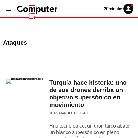
Volver
Iniciar
a
sesión
20MINUTOS.ES
Ataques
Turquía hace historia: uno
de sus drones derriba un
objetivo supersónico en
movimiento
JUAN MANUEL DELGADO
Hito tecnológico: un dron turco abate
un blanco supersónico en pleno