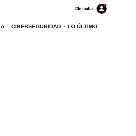
Volver
Iniciar
a
sesión
20MINUTOS.ES
IA
CIBERSEGURIDAD
LO ÚLTIMO