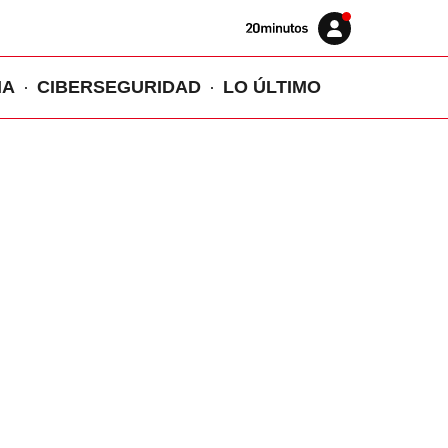
Volver
Iniciar
a
sesión
20MINUTOS.ES
IA
CIBERSEGURIDAD
LO ÚLTIMO