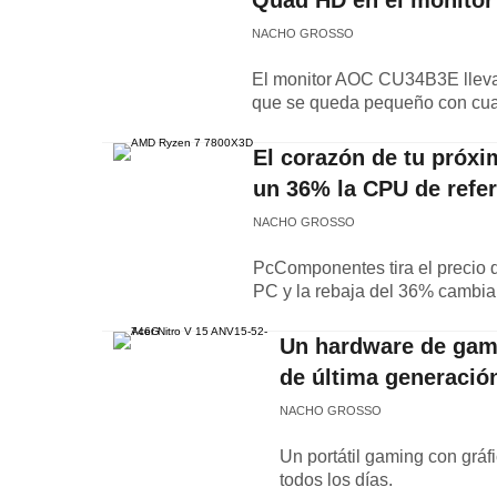
Quad HD en el monitor
NACHO GROSSO
El monitor AOC CU34B3E lleva 
que se queda pequeño con cual
El corazón de tu próx
un 36% la CPU de refe
NACHO GROSSO
PcComponentes tira el precio 
PC y la rebaja del 36% cambia
Un hardware de gama
de última generación
NACHO GROSSO
Un portátil gaming con grá
todos los días.