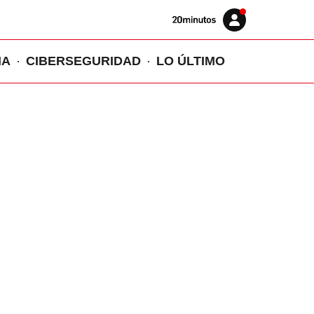
Volver
Iniciar
a
sesión
20MINUTOS.ES
IA
CIBERSEGURIDAD
LO ÚLTIMO