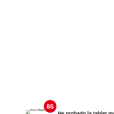
85
He probado la tablet m