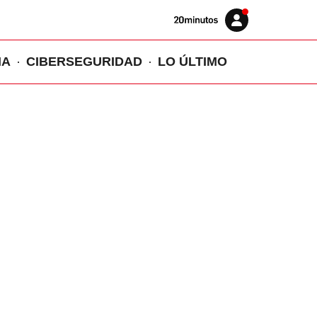
Volver
Iniciar
a
sesión
20MINUTOS.ES
IA
CIBERSEGURIDAD
LO ÚLTIMO