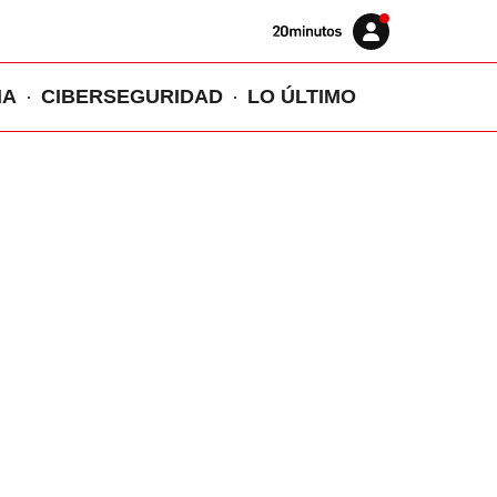
Volver
Iniciar
a
sesión
20MINUTOS.ES
IA
CIBERSEGURIDAD
LO ÚLTIMO