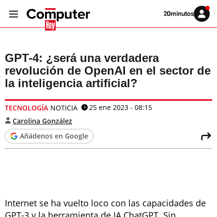
Volver
Iniciar
a
sesión
20MINUTOS.ES
GPT-4: ¿será una verdadera
revolución de OpenAI en el sector de
la inteligencia artificial?
25 ene 2023 - 08:15
TECNOLOGÍA
NOTICIA
Carolina González
Añádenos en Google
Internet se ha vuelto loco con las capacidades de
GPT-3 y la herramienta de IA ChatGPT. Sin