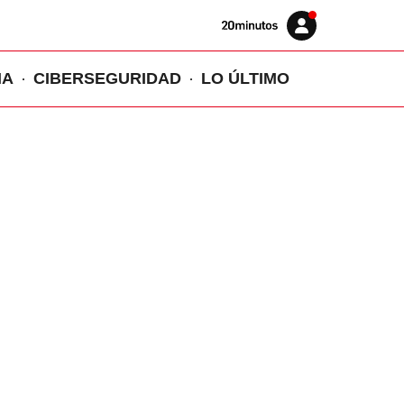
Volver
Iniciar
a
sesión
20MINUTOS.ES
IA
CIBERSEGURIDAD
LO ÚLTIMO