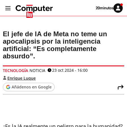
Volver
Iniciar
a
sesión
20MINUTOS.ES
El jefe de IA de Meta no teme un
apocalipsis por la inteligencia
artificial: “Es completamente
absurdo”.
23 oct 2024 - 16:00
TECNOLOGÍA
NOTICIA
Enrique Luque
Añádenos en Google
¿Es la IA realmente un peligro para la humanidad?