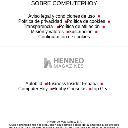
SOBRE COMPUTERHOY
Aviso legal y condiciones de uso
Política de privacidad
Política de cookies
Transparencia
Política de afiliación
Misión y valores
Suscripción
Configuración de cookies
Autobild
Business Insider España
Computer Hoy
Hobby Consolas
Top Gear
© Henneo Magazines, S.A
Queda prohibida toda reproducción sin permiso escrito de la empresa a los efectos
del artículo 32.1, párrafo segundo, de la Ley de Propiedad Intelectual. Asimismo, a