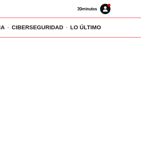
Volver
Iniciar
a
sesión
20MINUTOS.ES
IA
CIBERSEGURIDAD
LO ÚLTIMO