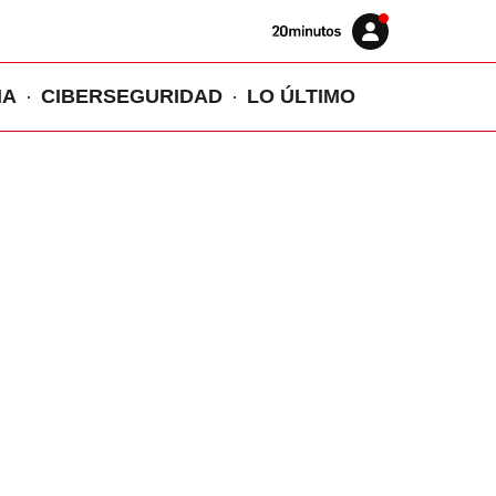
Volver
Iniciar
a
sesión
20MINUTOS.ES
IA
CIBERSEGURIDAD
LO ÚLTIMO