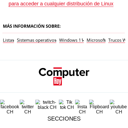
para acceder a cualquier distribución de Linux
MÁS INFORMACIÓN SOBRE:
Listas
Sistemas operativos
Windows 11
Microsoft
Trucos W
SECCIONES
Lo último
Móviles
Dispositivos
Gaming