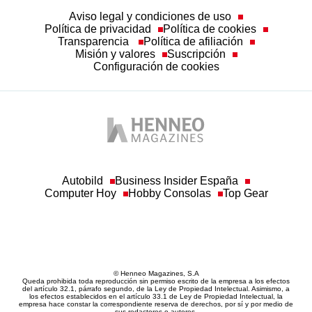
Aviso legal y condiciones de uso
Política de privacidad
Política de cookies
Transparencia
Política de afiliación
Misión y valores
Suscripción
Configuración de cookies
Autobild
Business Insider España
Computer Hoy
Hobby Consolas
Top Gear
© Henneo Magazines, S.A
Queda prohibida toda reproducción sin permiso escrito de la empresa a los efectos
del artículo 32.1, párrafo segundo, de la Ley de Propiedad Intelectual. Asimismo, a
los efectos establecidos en el artículo 33.1 de Ley de Propiedad Intelectual, la
empresa hace constar la correspondiente reserva de derechos, por sí y por medio de
sus redactores o autores.