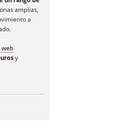
e un rango de
zonas amplias,
movimiento a
ado.
a web
euros
y