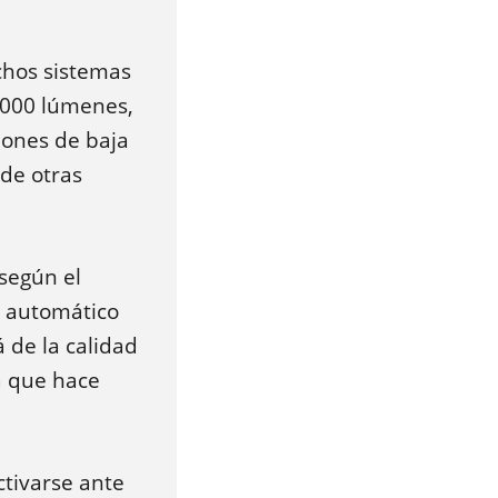
chos sistemas
3000 lúmenes,
iones de baja
nde otras
según el
o automático
 de la calidad
a que hace
tivarse ante