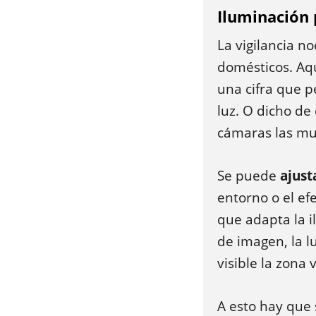
Iluminación 
La vigilancia n
domésticos. Aqu
una cifra que p
luz. O dicho de
cámaras las mu
Se puede
ajust
entorno o el e
que adapta la i
de imagen, la l
visible la zona
A esto hay que