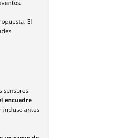
 eventos.
ropuesta. El
dades
es sensores
el encuadre
r incluso antes