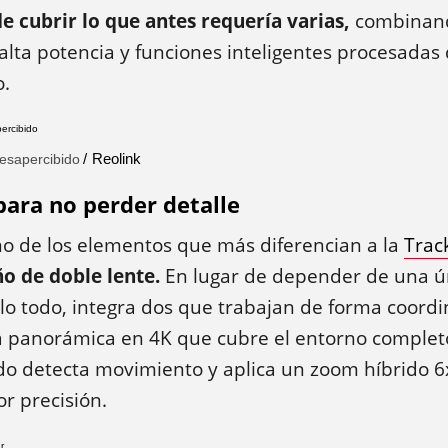
e cubrir lo que antes requería varias,
combinand
alta potencia y funciones inteligentes procesada
o.
Reolink
esapercibido
para no perder detalle
no de los elementos que más diferencian a la
Trac
o de doble lente.
En lugar de depender de una ú
lo todo, integra dos que trabajan de forma coord
a panorámica en 4K que cubre el entorno completo
o detecta movimiento y aplica un zoom híbrido 6x
r precisión.