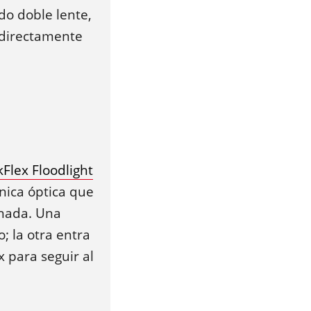
o doble lente,
s directamente
kFlex Floodlight
nica óptica que
inada. Una
; la otra entra
 para seguir al