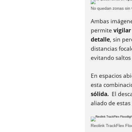
No quedan zonas sin v
Ambas imágenes
permite
vigila
detalle
, sin pe
distancias foca
evitando saltos
En espacios abi
esta combinaci
sólida.
El desca
aliado de estas 
Reolink TrackFlex Flo