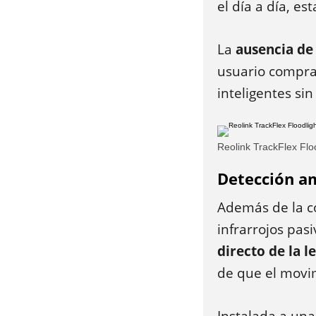
el día a día, es
La
ausencia de
usuario compra 
inteligentes s
Reolink TrackFlex Flo
Detección am
Además de la co
infrarrojos pas
directo de la l
de que el movi