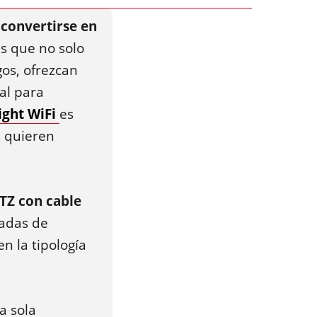
a
convertirse en
s que no solo
os, ofrezcan
al para
ight WiFi
es
s quieren
TZ con cable
radas de
n la tipología
a sola