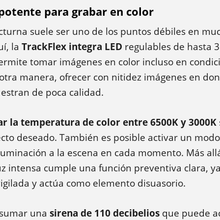
potente para grabar en color
octurna suele ser uno de los puntos débiles en mu
í, la
TrackFlex integra LED
regulables de hasta 
ermite tomar imágenes en color incluso en condic
 otra manera, ofrecer con nitidez imágenes en do
estran de poca calidad.
ar la temperatura de color entre 6500K y 3000K
fecto deseado. También es posible activar un mod
luminación a la escena en cada momento. Más allá
uz intensa cumple una función preventiva clara, y
 vigilada y actúa como elemento disuasorio.
 sumar una
sirena de 110 decibelios
que puede ac