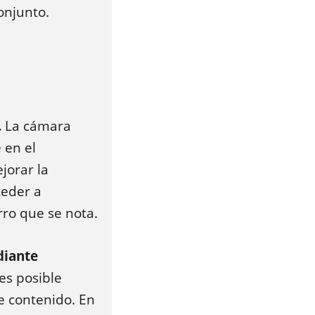
onjunto.
.
La cámara
 en el
jorar la
ceder a
ro que se nota.
diante
es posible
e contenido. En