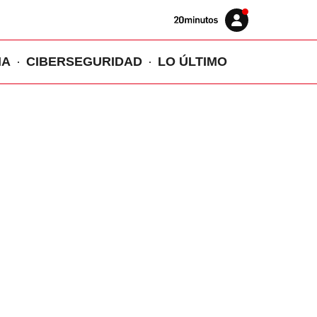
Volver
Iniciar
a
sesión
20MINUTOS.ES
IA
CIBERSEGURIDAD
LO ÚLTIMO