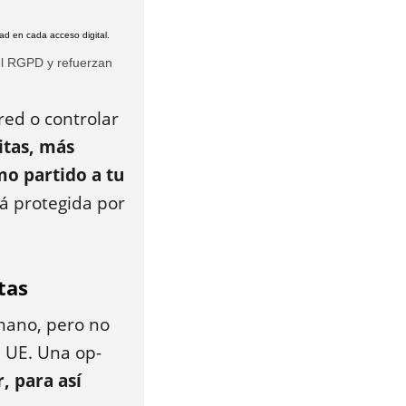
el RGPD y refuerzan
red o controlar
itas, más
mo partido a tu
tá protegida por
tas
 mano, pero no
a UE. Una op­
, para así