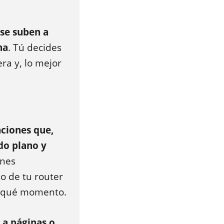
 se suben a
na
. Tú decides
ra y, lo mejor
ciones que,
do plano y
ines
so de tu router
en qué momento.
o a páginas o