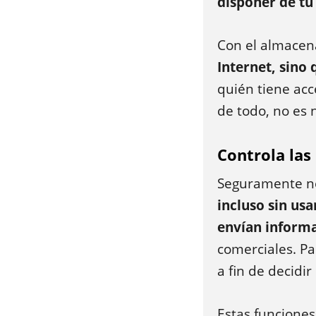
disponer de t
Con el almacen
Internet, sino
quién tiene acc
de todo, no es 
Controla las
Seguramente no
incluso sin us
envían informa
comerciales. Pa
a fin de decidi
Estas funcione