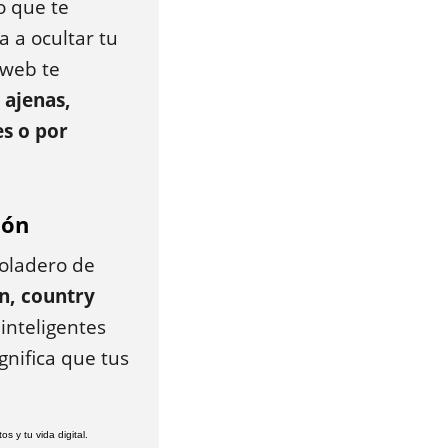
o que te
a a ocultar tu
 web te
 ajenas,
es o por
ión
coladero de
n, country
 inteligentes
gnifica que tus