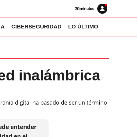
Volver
Iniciar
a
sesión
20MINUTOS.ES
IA
CIBERSEGURIDAD
LO ÚLTIMO
red inalámbrica
eranía digital ha pasado de ser un término
uede entender
idad en el