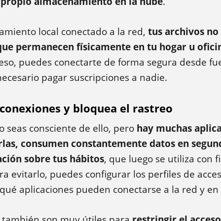
u propio almacenamiento en la nube
.
amiento local conectado a la red,
tus archivos no
 que permanecen físicamente en tu hogar u ofici
eso, puedes conectarte de forma segura desde fue
necesario pagar suscripciones a nadie.
 conexiones y bloquea el rastreo
 seas consciente de ello, pero
hay muchas aplica
arlas, consumen constantemente datos en segun
ción sobre tus hábitos
, que luego se utiliza con f
ra evitarlo, puedes configurar los perfiles de acce
r qué aplicaciones pueden conectarse a la red y 
s también son muy útiles para
restringir el acces