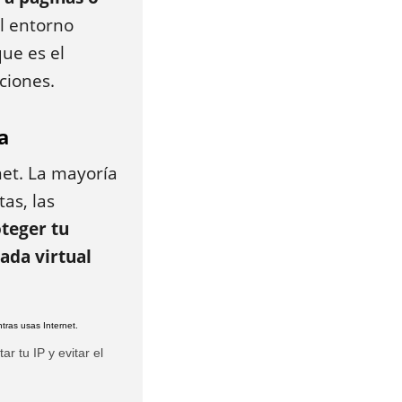
l entorno
que es el
cciones.
a
net. La mayoría
tas, las
teger tu
ada virtual
r tu IP y evitar el