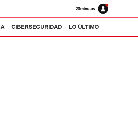
Volver
Iniciar
a
sesión
20MINUTOS.ES
IA
CIBERSEGURIDAD
LO ÚLTIMO