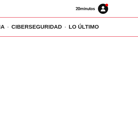
Volver
Iniciar
a
sesión
20MINUTOS.ES
IA
CIBERSEGURIDAD
LO ÚLTIMO