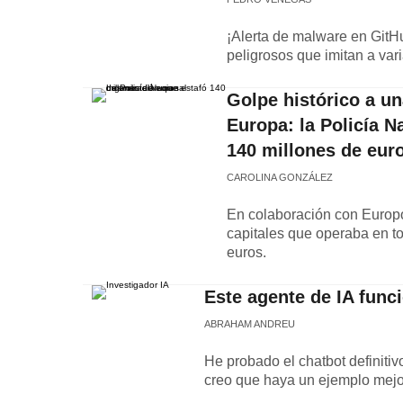
¡Alerta de malware en GitH
peligrosos que imitan a v
Golpe histórico a u
Europa: la Policía 
140 millones de eur
CAROLINA GONZÁLEZ
En colaboración con Europo
capitales que operaba en t
euros.
Este agente de IA func
ABRAHAM ANDREU
He probado el chatbot definitivo 
creo que haya un ejemplo mejor 