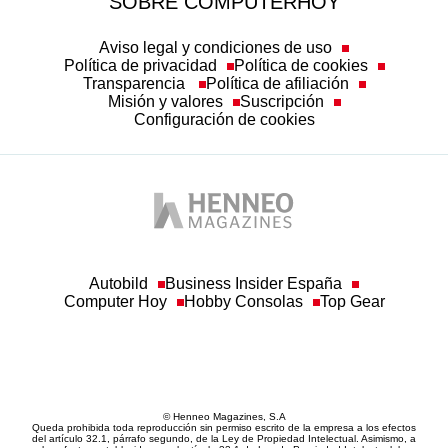
Política de privacidad
Política de cookies
Transparencia
Política de afiliación
Misión y valores
Suscripción
Configuración de cookies
Autobild
Business Insider España
Computer Hoy
Hobby Consolas
Top Gear
© Henneo Magazines, S.A
Queda prohibida toda reproducción sin permiso escrito de la empresa a los efectos
del artículo 32.1, párrafo segundo, de la Ley de Propiedad Intelectual. Asimismo, a
los efectos establecidos en el artículo 33.1 de Ley de Propiedad Intelectual, la
empresa hace constar la correspondiente reserva de derechos, por sí y por medio de
sus redactores o autores.