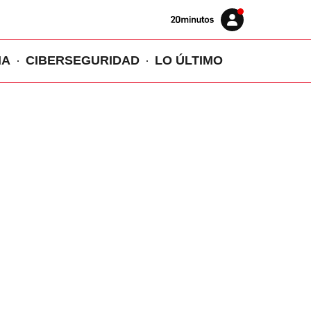
Volver
Iniciar
a
sesión
20MINUTOS.ES
IA
CIBERSEGURIDAD
LO ÚLTIMO