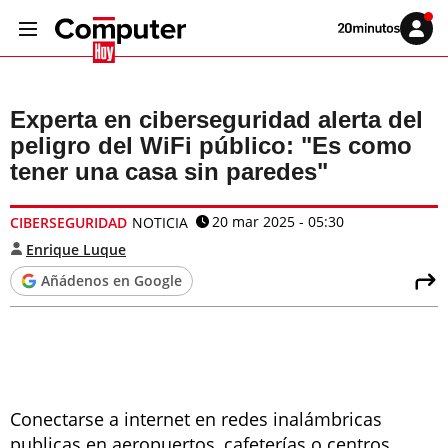
Volver
Iniciar
a
sesión
20MINUTOS.ES
Experta en ciberseguridad alerta del
peligro del WiFi público: "Es como
tener una casa sin paredes"
20 mar 2025 - 05:30
CIBERSEGURIDAD
NOTICIA
Enrique Luque
Añádenos en Google
Conectarse a internet en redes inalámbricas
publicas en aeropuertos, cafeterías o centros